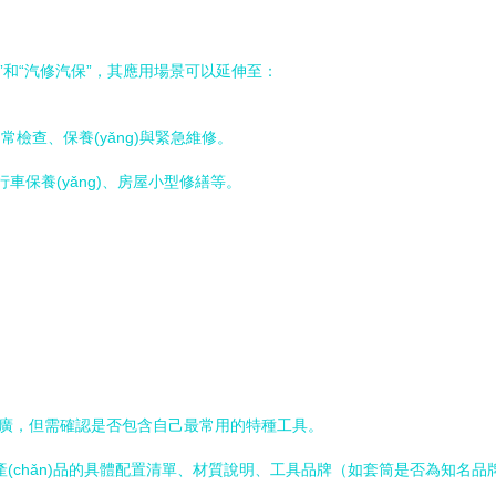
修”和“汽修汽保”，其應用場景可以延伸至：
日常檢查、保養(yǎng)與緊急維修。
車保養(yǎng)、房屋小型修繕等。
蓋廣，但需確認是否包含自己最常用的特種工具。
前產(chǎn)品的具體配置清單、材質說明、工具品牌（如套筒是否為知名