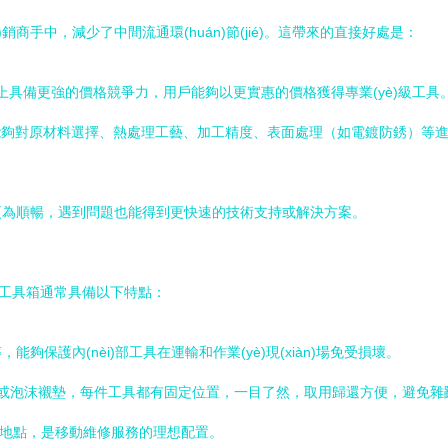
g)銷商手中，減少了中間流通環(huán)節(jié)。這帶來的直接好處是：
場上具備更強的價格競爭力，用戶能夠以更實惠的價格獲得專業(yè)級工具
能夠對原材料選擇、熱處理工藝、加工精度、表面處理（如電鍍防銹）等進行全
更為順暢，遇到問題也能得到更快速的技術支持或解決方案。
的工具箱通常具備以下特點：
保護內(nèi)部工具在運輸和作業(yè)現(xiàn)場免受損壞。
專屬卡位或泡沫襯墊，每件工具都有固定位置，一目了然，取用歸還方便，避免
)地點，是移動維修服務的理想配置。