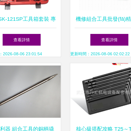
K-121SP工具箱套裝 專
機修組合工具批發(fā)精
yè)汽修與機修的一站式解
易得機修組套工具，高
查看詳情
查看詳情
決方案
手動工具盡在阿里
26-08-06 23:01:54
更新時間：2026-08-06 02:02:22
利器 組合工具的銅柄撬
核心級搭配攻略 T25～T