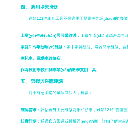
四、 應用場景廣泛
這款121件組套工具不僅適用于標題中強調(diào)的“機
工業(yè)生產(chǎn)與設備維護
：工廠生產(chǎn)線設備的
家庭DIY與物業(yè)維修
：家中家具組裝、電器簡單維修、自行
摩托車、電動車維修店
。
作為技術學校相關專業(yè)的教學實訓工具
。
五、 選擇與采購建議
對于有意采購的單位或個人，建議：
確認需求
：評估自身主要維修對象和頻率，雖然121件套覆
核實詳情
：通過官方渠道或授權經(jīng)銷商，詳細了解當