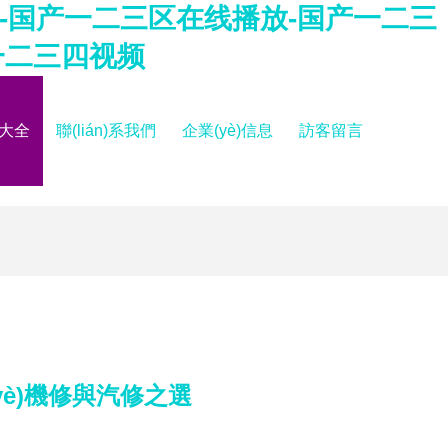
-国产一二三区在线播放-国产一二三
一二三四视频
品大全
聯(lián)系我們
企業(yè)信息
訪客留言
è)機修與汽修之選