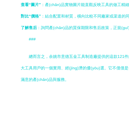
查看“圖片”
：產(chǎn)品實物圖片能直觀反映工具的做工精
對比“價格”
：結合配置和材質，橫向比較不同廠家或渠道的同類產
了解售后
：詢問產(chǎn)品的質保期限和售后政策，正規(g
###
總而言之，余姚市意德五金工具制造廠提供的這款121件
大工具用戶的一個實用、經(jīng)濟的優(yōu)選。它
滿意的產(chǎn)品與服務。