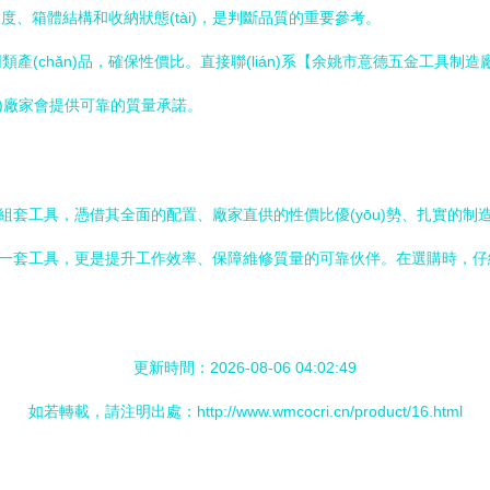
細度、箱體結構和收納狀態(tài)，是判斷品質的重要參考。
(chǎn)品，確保性價比。直接聯(lián)系【余姚市意德五金工具制造
uī)廠家會提供可靠的質量承諾。
組套工具，憑借其全面的配置、廠家直供的性價比優(yōu)勢、扎實的制造
不僅僅是一套工具，更是提升工作效率、保障維修質量的可靠伙伴。在選購時，仔
更新時間：2026-08-06 04:02:49
如若轉載，請注明出處：http://www.wmcocri.cn/product/16.html