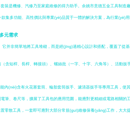
套裝是機修、汽修乃至家庭維修的得力助手。余姚市意德五金工具制造廠作為
是一款集多功能、高性價比與專業(yè)品質于一體的解決方案，為行業(yè
足多元需求
。它并非簡單地將工具堆砌，而是經(jīng)過精心設計和搭配，覆蓋了從
、套筒（含短桿、長桿、轉接頭）、螺絲批（一字、十字、六角等）、活動
裝可能內(nèi)含有火花塞套筒、輪胎套筒扳手、濾清器扳手等專用工具，
刀、測電筆、卷尺等，擴展了工具包的應用范圍，能應對更精細或電路相關的
零散工具，一套即可應對大部分常規(guī)維修保養(yǎng)工作，大