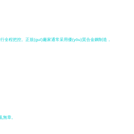
。
程把控。正規(guī)廠家通常采用優(yōu)質合金鋼制造，
雜亂無章。