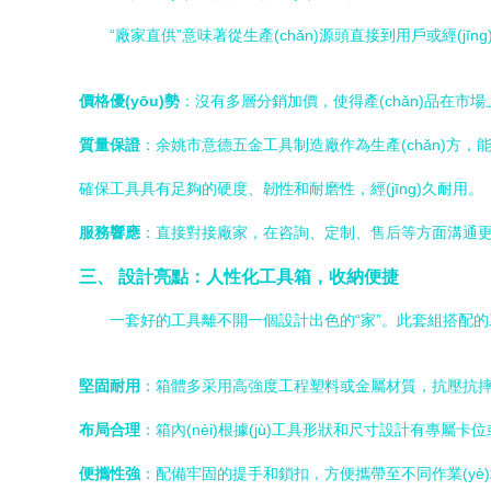
“廠家直供”意味著從生產(chǎn)源頭直接到用戶或經(jīn
價格優(yōu)勢
：沒有多層分銷加價，使得產(chǎn)品在市
質量保證
：余姚市意德五金工具制造廠作為生產(chǎn)方，
確保工具具有足夠的硬度、韌性和耐磨性，經(jīng)久耐用。
服務響應
：直接對接廠家，在咨詢、定制、售后等方面溝通
三、 設計亮點：人性化工具箱，收納便捷
一套好的工具離不開一個設計出色的“家”。此套組搭配
堅固耐用
：箱體多采用高強度工程塑料或金屬材質，抗壓抗摔，能夠
布局合理
：箱內(nèi)根據(jù)工具形狀和尺寸設計有
便攜性強
：配備牢固的提手和鎖扣，方便攜帶至不同作業(yè