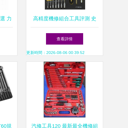
選 力
高精度機修組合工具評測 史
效五金
丹利STANLEY 42件套實力登
查看詳情
場
更新時間：2026-08-06 00:39:52
60規
汽修工具120 最新最全機修組