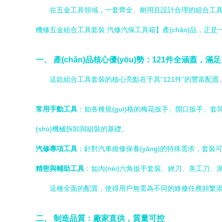
在五金工具領域，一套齊全、耐用且設計合理的組合工具
機修五金組合工具套裝 汽修汽保工具箱】產(chǎn)品，正
一、 產(chǎn)品核心優(yōu)勢：121件全涵蓋，滿
這款組合工具套裝的核心亮點在于其“121件”的豐富配置
常用手動工具
：如各種規(guī)格的梅花扳手、開口扳手
(shù)機械拆卸與組裝的基礎。
汽修專項工具
：針對汽車維修保養(yǎng)的特殊需求，套
精密與輔助工具
：如內(nèi)六角扳手套裝、銼刀、美工
這種全面的配置，使得用戶無需為不同的維修任務頻繁添置
二、 制造品質：廠家直供，質量可控