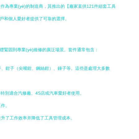
專業(yè)的制造商，其推出的【廠家直供121件組套工具
)用戶和個人愛好者提供了可靠的選擇。
基礎緊固到專業(yè)維修的廣泛場景。套件通常包含：
扳手、鉗子（尖嘴鉗、鋼絲鉗）、錘子等。這些是處理大多數
使其特別適合汽修廠、4S店或汽車愛好者使用。
工作。
大提升了工作效率并降低了工具管理成本。