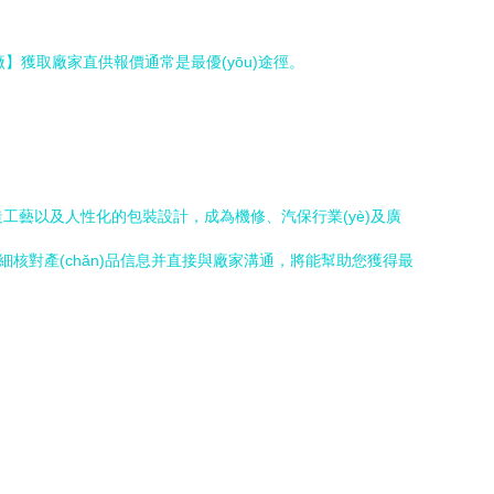
廠】獲取廠家直供報價通常是最優(yōu)途徑。
工藝以及人性化的包裝設計，成為機修、汽保行業(yè)及廣
細核對產(chǎn)品信息并直接與廠家溝通，將能幫助您獲得最